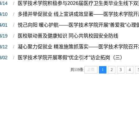
4/14
医学技术学院积极参与2026届医疗卫生类毕业生线下双
4/10
多措并举促就业 线上宣讲成效显著——医学技术学院开
4/01
悦己向阳 暖心护航——医学技术学院开展“善爱我”心理
3/19
医校联动普及健康知识 同心共筑校园安全防线
3/12
凝心聚力促就业 精准施策抓落实——医学技术学院召开
3/02
医学技术学院开展寒假“优企引才”访企拓岗（三）
共119条
上页
1
2
3
4