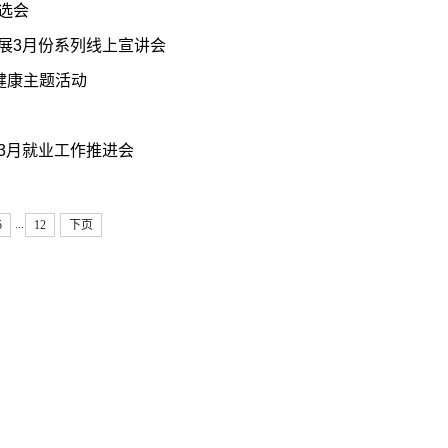
选会
展3月份系列线上宣讲会
健康主题活动
3月就业工作推进会
...
5
12
下页