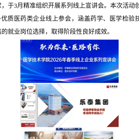
求，于
3月精准组织开展系列线上宣讲会。本次活动创
外优质医药
类
企业线上
参会
，涵盖
药学、
医学检验
高的就业岗位选择，取得阶段性
良好
成效。