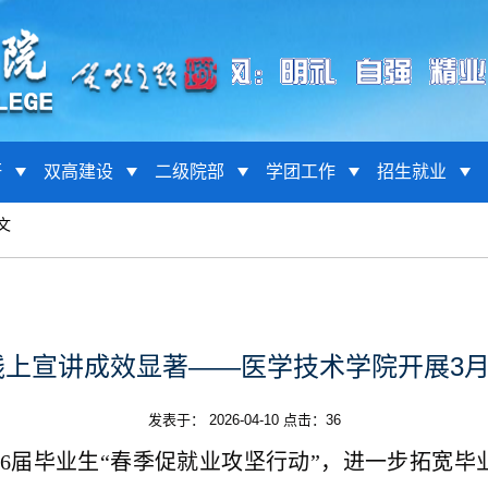
研
双高建设
二级院部
学团工作
招生就业
文
线上宣讲成效显著——医学技术学院开展3
发表于： 2026-04-10 点击：
36
26届
毕业生
“春季促
就业攻坚行动
”
，进一步拓宽毕