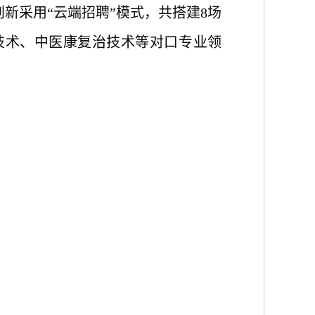
新采用“云端招聘”模式，共搭建8场
技术、
中医
康复治
技术
等
对口专业领