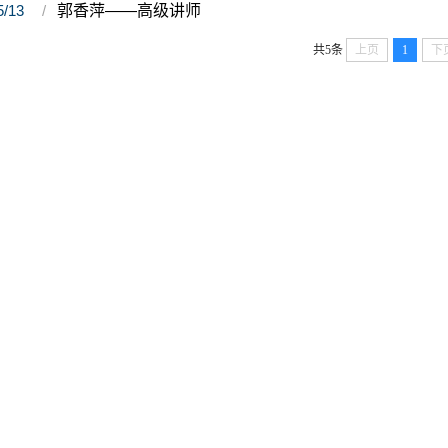
5/13
郭香萍——高级讲师
共5条
上页
1
下