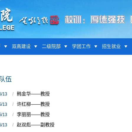
研
双高建设
二级院部
学团工作
招生就业
队伍
5/13
韩金华——教授
5/13
许红柳——教授
5/13
李丽丽——教授
5/13
赵双彪——副教授