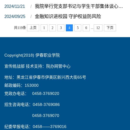
2024/11/21
我院举行党支部书记与学生干部集体谈心谈话暨学生干部培训会
2024/09/25
金融知识进校园 守护权益防风险
...
共119条
上页
1
2
3
4
5
6
12
下页
Copyright(2018) 伊春职业学院
宣传统战部 技术支持：院办网管中心
地址：黑龙江省伊春市伊美区新兴西大街65号
邮政编码：153000
党政办电话： 0458-3769020
招生咨询电话：0458-3769086
0458-3769070
纪委举报电话：0458——3769016