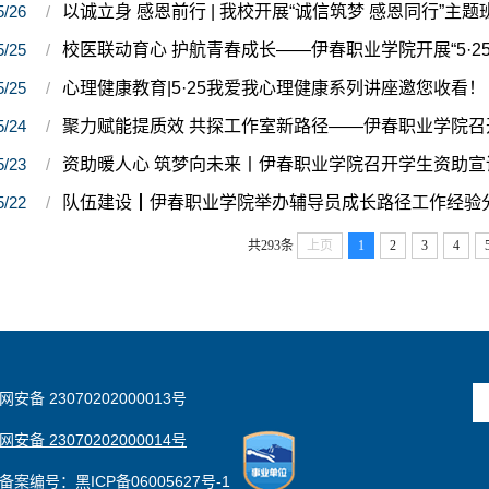
5/26
以诚立身 感恩前行 | 我校开展“诚信筑梦 感恩同行”主
5/25
校医联动育心 护航青春成长——伊春职业学院开展“5·2
5/25
心理健康教育|5·25我爱我心理健康系列讲座邀您收看！
5/24
聚力赋能提质效 共探工作室新路径——伊春职业学院
5/23
资助暖人心 筑梦向未来丨伊春职业学院召开学生资助宣
5/22
队伍建设┃伊春职业学院举办辅导员成长路径工作经验
共293条
上页
1
2
3
4
安备 23070202000013号
安备 23070202000014号
备案编号：黑ICP备06005627号-1