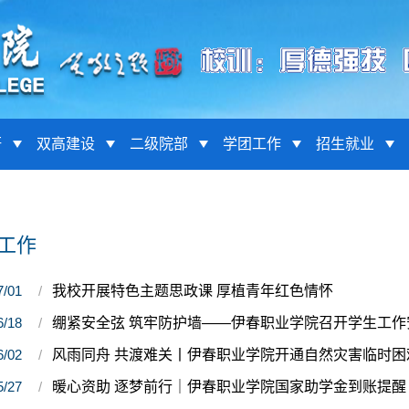
研
双高建设
二级院部
学团工作
招生就业
工作
7/01
我校开展特色主题思政课 厚植青年红色情怀
6/18
绷紧安全弦 筑牢防护墙——伊春职业学院召开学生工作
6/02
风雨同舟 共渡难关丨伊春职业学院开通自然灾害临时困
5/27
暖心资助 逐梦前行｜伊春职业学院国家助学金到账提醒