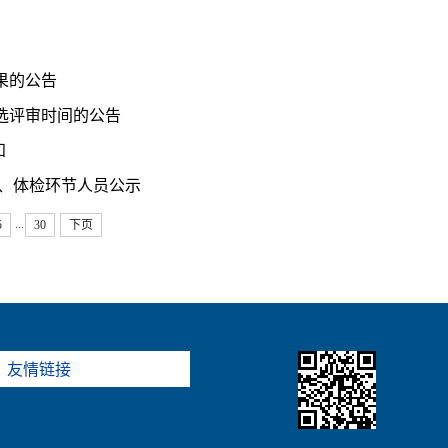
果的公告
选评审时间的公告
知
察、体检环节人员公示
...
5
30
下页
友情链接