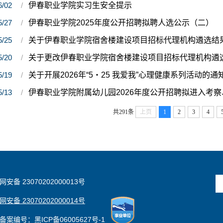
6/02
伊春职业学院实习生安全提示
5/27
伊春职业学院2025年度公开招聘拟聘人选公示（二）
5/25
关于伊春职业学院宿舍楼建设项目招标代理机构遴选结
5/20
关于更改伊春职业学院宿舍楼建设项目招标代理机构遴
5/19
关于开展2026年“5・25 我爱我”心理健康系列活动的通
5/13
伊春职业学院附属幼儿园2026年度公开招聘拟进入考
共291条
上页
1
2
3
4
安备 23070202000013号
安备 23070202000014号
备案编号：黑ICP备06005627号-1