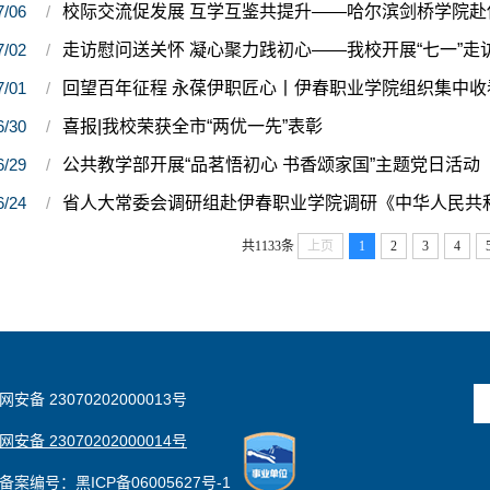
7/06
校际交流促发展 互学互鉴共提升——哈尔滨剑桥学院
7/02
走访慰问送关怀 凝心聚力践初心——我校开展“七一”走
7/01
回望百年征程 永葆伊职匠心丨伊春职业学院组织集中收
6/30
喜报|我校荣获全市“两优一先”表彰
6/29
公共教学部开展“品茗悟初心 书香颂家国”主题党日活动
6/24
省人大常委会调研组赴伊春职业学院调研《中华人民共
共1133条
上页
1
2
3
4
安备 23070202000013号
安备 23070202000014号
备案编号：黑ICP备06005627号-1