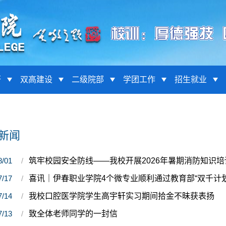
研
双高建设
二级院部
学团工作
招生就业
新闻
8/01
筑牢校园安全防线——我校开展2026年暑期消防知识培
7/17
喜讯｜伊春职业学院4个微专业顺利通过教育部“双千计
7/14
我校口腔医学院学生高宇轩实习期间拾金不昧获表扬
7/13
致全体老师同学的一封信