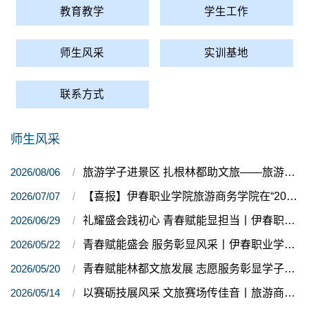
教育教学
学生工作
师生风采
实训基地
联系方式
师生风采
2026/08/06
旅游学子进景区 扎根林都助文旅——旅游学子走进九峰山养心谷开展暑期社会实践
2026/07/07
【喜报】伊春职业学院旅游商务学院在“2026第十届一带一路暨金砖国家技能发展与技术创新大赛”选拔赛中喜获佳绩
2026/06/29
礼耀盛会践初心 青春赋能显担当丨伊春职业学院师生圆满完成全市“两优一先”表彰大会礼仪保障服务
2026/05/22
青春赋能盛会 服务彰显风采丨伊春职业学院旅游商务学院青年志愿者服务第十届中国-俄罗斯博览会
2026/05/20
青春赋能林都文旅发展 志愿服务彰显学子担当—— 旅游商务学院服务“5・19 中国旅游日”伊春主题活动
2026/05/14
以赛砺技展风采 文旅赛场传佳音丨旅游商务学院师生在全市导游讲解员行业技能大赛中斩获佳绩