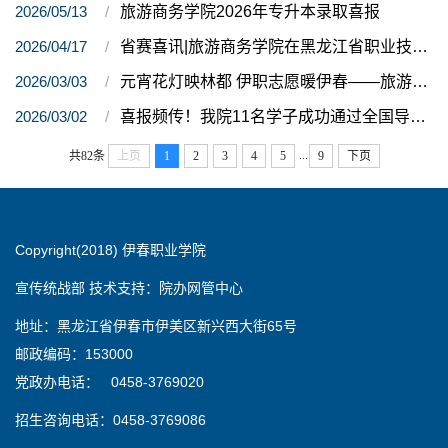
2026/05/13
旅游商务学院2026年专升本录取喜报
2026/04/17
省赛喜讯|旅游商务学院在黑龙江省职业技能大赛暨世校赛选拔赛财经赛道中荣获三等奖
2026/03/03
元宵花灯映林都 伊职志愿暖伊春——旅游学子助力伊美区元宵秧歌展演活动
2026/03/02
喜报频传！我院11名学子成功通过全国导游资格证考试
...
共82条
上页
1
2
3
4
5
9
下页
Copyright(2018) 伊春职业学院
宣传统战部 技术支持：院办网管中心
地址：黑龙江省伊春市伊美区新兴西大街65号
邮政编码：153000
党政办电话： 0458-3769020
招生咨询电话：0458-3769086