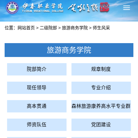
切
换
导
位置：
网站首页
>
二级院部
>
旅游商务学院
>
师生风采
航
旅游商务学院
院部简介
规章制度
现任领导
专业介绍
高本贯通
森林旅游康养高水平专业群
师资队伍
党团建设