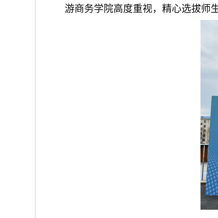
游商务学院高度重视，精心选拔师