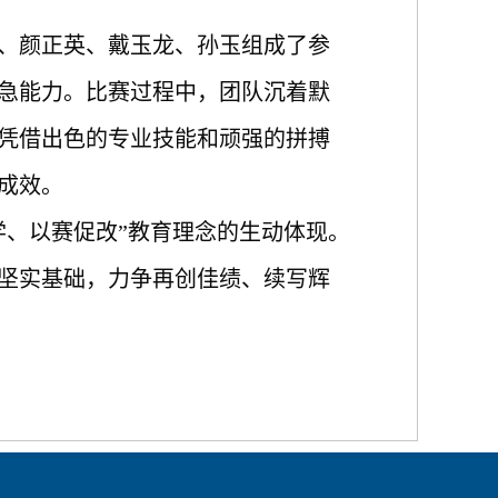
张婷、颜正英、戴玉龙、孙玉组成了参
急能力。比赛过程中，团队沉着默
凭借出色的专业技能和顽强的拼搏
成效。
学、以赛促改”教育理念的生动体现。
坚实基础，力争再创佳绩、续写辉