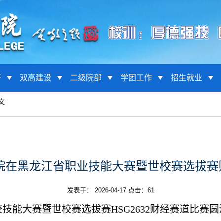
研
双高建设
二级院部
学团工作
招生就业
文
学院在黑龙江省职业技能大赛暨世校赛选拔赛
发表于： 2026-04-17 点击：
61
院校技能大赛暨世校赛选拔赛HSG2632财经赛道比