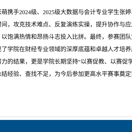
张萌携手
2024级、2025级大数据与会计专业学生
时间，攻克技术难点、反复演练实操，提升协作与应
，以饱满热情和昂扬斗志投入比拼。最终，参赛团队
现了学院在财经专业领域的深厚底蕴和卓越人才培养
努力的结果，更是学院长期坚持
“以赛促教、以赛促
总结经验、查找不足，为今后参加更高水平赛事奠定