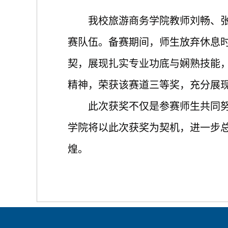
我校旅游商务学院教师刘畅、
赛队伍。备赛期间，师生放弃休息
契，展现扎实专业功底与娴熟技能
精神，荣获该赛道三等奖，充分展
此次获奖不仅是参赛师生共同
学院将以此次获奖为契机，进一步
煌。