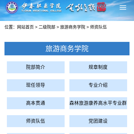
切
换
导
位置：
网站首页
>
二级院部
>
旅游商务学院
>
师资队伍
航
旅游商务学院
院部简介
规章制度
现任领导
专业介绍
高本贯通
森林旅游康养高水平专业群
师资队伍
党团建设