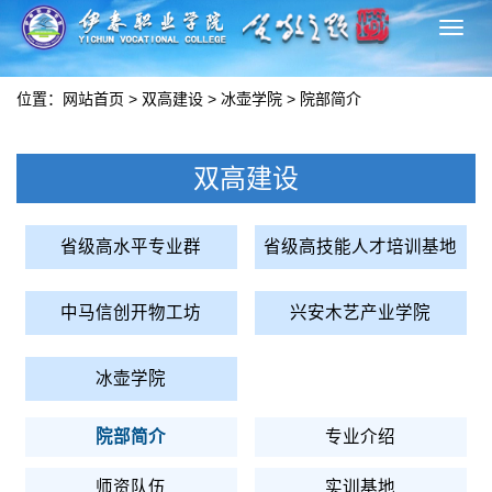
切
换
导
位置：
网站首页
>
双高建设
>
冰壶学院
>
院部简介
航
双高建设
省级高水平专业群
省级高技能人才培训基地
中马信创开物工坊
兴安木艺产业学院
冰壶学院
院部简介
专业介绍
师资队伍
实训基地