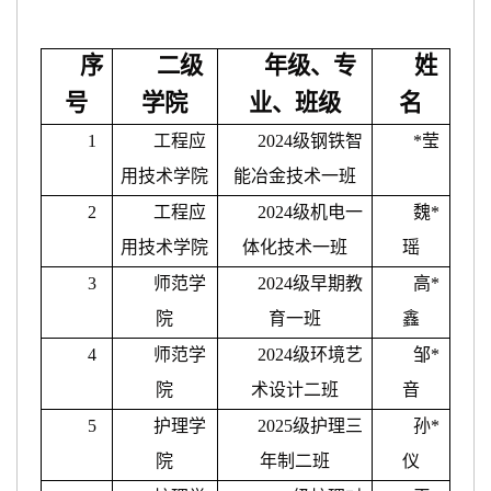
序
二级
年级、专
姓
号
学院
业、班级
名
1
工程应
2024级钢铁智
*
莹
用技术学院
能冶金技术一班
2
工程应
2024级机电一
魏
*
用技术学院
体化技术一班
瑶
3
师范学
2024级早期教
高
*
院
育一班
鑫
4
师范学
2024级环境艺
邹
*
院
术设计二班
音
5
护理学
2025级护理三
孙
*
院
年制二班
仪