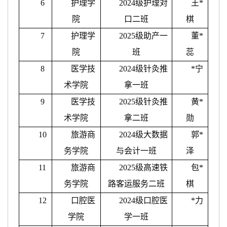
6
护理学
2024级护理对
王
*
院
口二班
棋
7
护理学
2025级助产一
董
*
院
班
蕊
8
医学技
2024级针灸推
*
宁
术学院
拿一班
9
医学技
2025级针灸推
黄
*
术学院
拿二班
勋
10
旅游商
2024级大数据
郭
*
务学院
与会计一班
泽
11
旅游商
2025级高速铁
包
*
务学院
路客运服务二班
棋
12
口腔医
2024级口腔医
*
力
学院
学一班