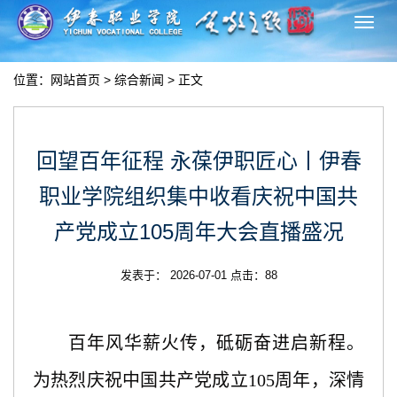
切
换
导
位置：
网站首页
>
综合新闻
> 正文
航
回望百年征程 永葆伊职匠心丨伊春
职业学院组织集中收看庆祝中国共
产党成立105周年大会直播盛况
发表于： 2026-07-01 点击：
88
百年风华薪火传，砥砺奋进启新程。
为热烈庆祝中国共产党成立
105周年，深情