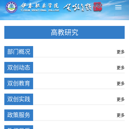
切
换
导
高教研究
航
部门概况
更多
双创动态
更多
双创教育
更多
双创实践
更多
政策服务
更多