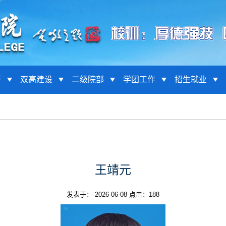
研
双高建设
二级院部
学团工作
招生就业
王靖元
发表于： 2026-06-08 点击：
188