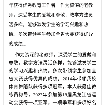
年获得优秀教育工作者。作为资深的老教
师，深受学生的爱戴和尊敬，教学方法灵
活多样，能够激发学生的学习兴趣和热
情。多次带领学生参加全省大赛获得优异
的成
绩
...
作为资深的老教师，深受学生的爱戴和
尊敬，教学方法灵活多样，能够激发学生
的学习兴趣和热情。多次带领学生参加全
省大赛获得优异的成绩。
2014年带领我校
体育舞蹈队获得多项冠军，本人获最佳教
练员称号，2023年参加第18届黑龙江省运
动会获得一项亚军，一项季军和多项好名