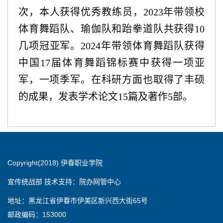
次，本人获得优秀教练员，2023年带领校
体育舞蹈队、瑜伽队和跆拳道队共获得10
几项冠亚军。2024年带领体育舞蹈队获得
中国17届体育舞蹈锦标赛中获得一项亚
军，一项季军。在科研方面也取得了丰硕
的成果，发表学术论文15篇及著作5部。
Copyright(2018) 伊春职业学院
宣传统战部 技术支持：院办网管中心
地址：黑龙江省伊春市伊美区新兴西大街65号
邮政编码：153000