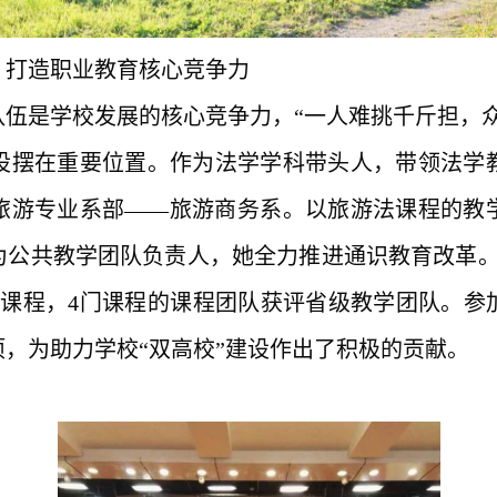
，打造职业教育核心竞争力
队伍是学校发展的核心竞争力
，
“
一人难挑千斤担，
设摆在重要位置。
作为法学学科带头人，带领法学
旅游专业系部
——旅游商务系。以旅游法课程的教
为
公共教学团队
负责人
，
她
全力推进通识教育改革
级课程，
4
门课程的课程团队获评省级教学团队。参
项
，
为
助力学校
“双高校”建设
作出了积极的贡献
。