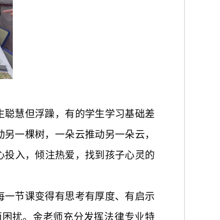
生聪慧但浮躁
，
有的学生
学习基础差
动另一棵树，一朵云推动另一朵云，
心
投
入，
倾注热爱，找到孩子心灵的
每一节
课变得
有思考
有
厚
度、
有启示
面困扰。金老师充分发挥法律专业特