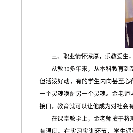
三、职业情怀深厚，乐教爱生
从教
30
多
年来，从本科教育到
但活泼好动
，
有的学生内向甚至
心
一个灵魂唤醒另一个灵魂。金老师
接口，
教育
就
可以让他成为对社会
在
课堂
教学上，
金老师擅于
将
有温度。
在实习实训环节，学生遇