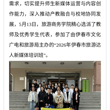
需求，切实提升师生新媒体运营与内容创
作能力，深入推动产教融合与校地协同发
展，
5
月
13
日
，旅游商务学院精心选派了教
师及优秀学生代表，参加了由
伊春市文化
广电和旅游局
主办的
“2026年
伊春
市旅游达
人新媒体培训班
”。