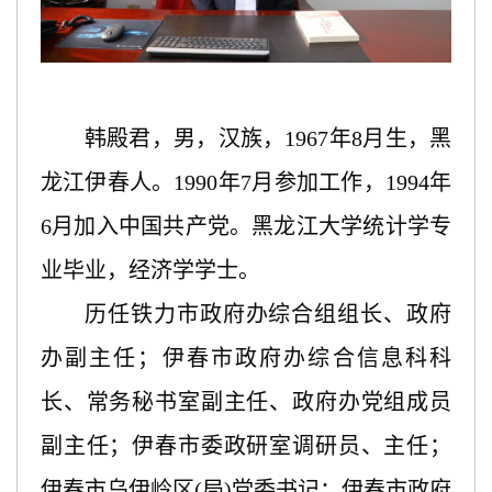
韩殿君
，男，
汉
族，
196
7
年
8
月生，黑
龙江伊春人。
19
90
年
7
月参加工作，
19
94
年
6
月加入中国共产党。
黑龙江大学统计学
专
业毕业，
经济学学士
。
历任
铁力市政府办综合组组长、政府
办副主任
；
伊春市政府办综合信息科科
长、常务秘书室副主任、政府办党组成员
副主任
；
伊春市委政研室调研员、主任
；
伊春市乌伊岭区
(局)党委书记
；
伊春市政府