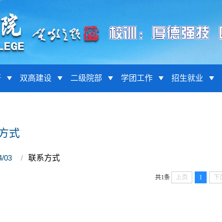
研
双高建设
二级院部
学团工作
招生就业
方式
4/03
联系方式
共1条
上页
1
下