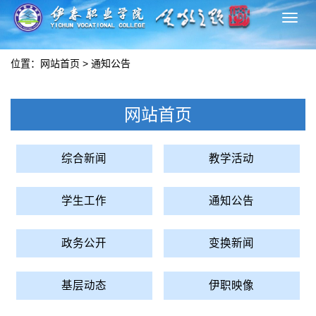
切
换
导
位置：
网站首页
>
通知公告
航
网站首页
综合新闻
教学活动
学生工作
通知公告
政务公开
变换新闻
基层动态
伊职映像