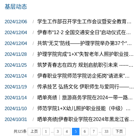
基层动态
2024/12/06
学生工作部召开学生工作会议暨安全教育工作经验分享会
2024/12/04
伊春市“12·2 全国交通安全日”启动仪式在我校举行
2024/12/04
共筑“无艾”防线——护理学院举办第37个“世界艾滋病日”宣传活动
2024/11/28
护理学院完成“1+X”失智老年人照护职业技能等级（中级）证书考核工作
2024/11/25
筑梦青春志在四方 规划启航职引未来 ------口腔医学院举办大学生职业规划大赛暨校赛选拔赛
2024/11/24
伊春职业学院师范学院访企拓岗“请进来”在行动
2024/11/19
传承技艺 弘扬文化 伊职师生与爱同行——伊春职业学院兴安磐古绳结技艺技能大师工作室师生参加爱心义卖活动
2024/11/14
晒单亮绩｜旅游商务学院在2024一带一路暨金砖国家技能发展与技术创新大赛全国总决赛中荣获三等奖
2024/11/10
师范学院1+X幼儿照护职业技能（中级）考试圆满收官
2024/10/31
晒单亮绩|伊春职业学院在2024年黑龙江省大学生排球锦标赛中荣获佳绩
...
...
共325条
上页
1
3
4
5
6
7
33
下页