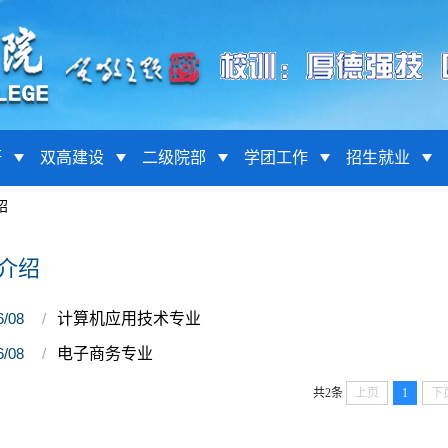
研
双高建设
二级院部
学团工作
招生就业
绍
介绍
6/08
计算机应用技术专业
6/08
电子商务专业
共2条
上页
1
下