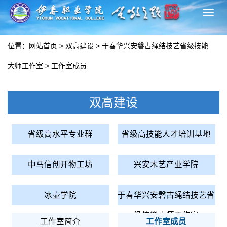
切
换
导
位置：
网站首页
>
双高建设
>
于春华兴安磐古绳结技艺省级技能
航
大师工作室
>
工作室成员
双高建设
省级高水平专业群
省级高技能人才培训基地
中马信创开物工坊
兴安木艺产业学院
冰壶学院
于春华兴安磐古绳结技艺省
级技能大师工作室
工作室简介
工作室成员