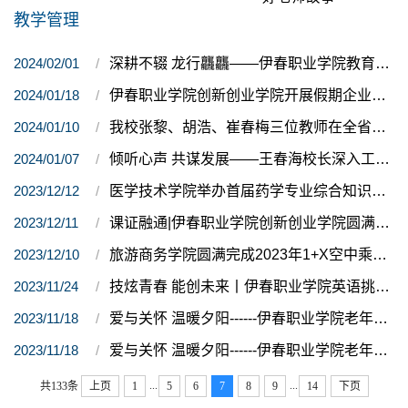
教学管理
2024/02/01
深耕不辍 龙行龘龘——伊春职业学院教育教学捷报频传
2024/01/18
伊春职业学院创新创业学院开展假期企业调研活动
2024/01/10
我校张黎、胡浩、崔春梅三位教师在全省高校思想政治理论课“精彩系列”教学成果遴选中斩获佳绩
2024/01/07
倾听心声 共谋发展——王春海校长深入工程应用于技术院开展调研
2023/12/12
医学技术学院举办首届药学专业综合知识竞赛
2023/12/11
课证融通|伊春职业学院创新创业学院圆满完成1+X生涯规划指导职业技能等级证书考试工作
2023/12/10
旅游商务学院圆满完成2023年1+X空中乘务职业技能等级证书考试
2023/11/24
技炫青春 能创未来丨伊春职业学院英语挑战赛暨省选拔赛圆满落幕
2023/11/18
爱与关怀 温暖夕阳------伊春职业学院老年护理技能比赛
2023/11/18
爱与关怀 温暖夕阳------伊春职业学院老年护理技能比赛
...
...
共133条
上页
1
5
6
7
8
9
14
下页