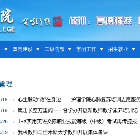
研
双高建设
二级院部
学团工作
招生就业
管理
1/16
心生脉动“救”在身边——护理学院心肺复苏培训志愿服
1/16
鹰击长空万里阔——督学办开展新教师教学素养培训记
0/26
1+X实用英语交际职业技能等级（中级）考试再传捷报
0/19
我校教师与佳木斯大学教师开展集体备课