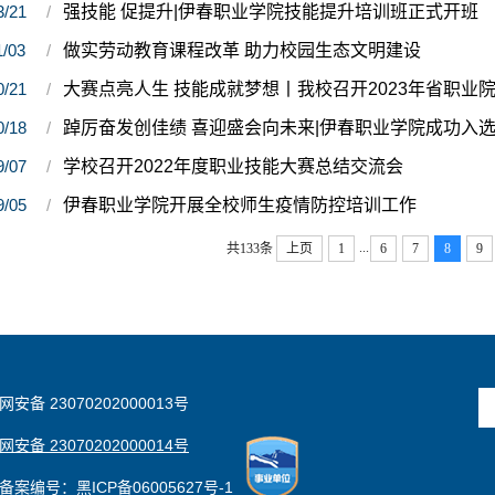
3/21
强技能 促提升|伊春职业学院技能提升培训班正式开班
1/03
做实劳动教育课程改革 助力校园生态文明建设
0/21
大赛点亮人生 技能成就梦想丨我校召开2023年省职业
0/18
踔厉奋发创佳绩 喜迎盛会向未来|伊春职业学院成功入
9/07
学校召开2022年度职业技能大赛总结交流会
9/05
伊春职业学院开展全校师生疫情防控培训工作
...
共133条
上页
1
6
7
8
9
安备 23070202000013号
安备 23070202000014号
备案编号：黑ICP备06005627号-1