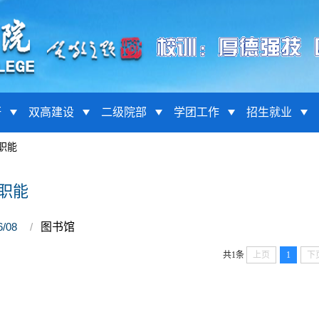
研
双高建设
二级院部
学团工作
招生就业
职能
职能
6/08
图书馆
共1条
上页
1
下