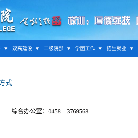
研
双高建设
二级院部
学团工作
招生就业
方式
综合办公室：0458—3769568