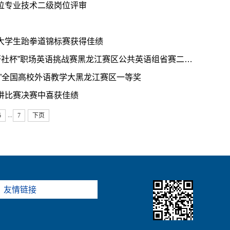
位专业技术二级岗位评审
大学生跆拳道锦标赛获得佳绩
【工作落实年】我校荣获2023年黑龙江省职业院校“外研社杯”职场英语挑战赛黑龙江赛区公共英语组省赛二等奖
”全国高校外语教学大黑龙江赛区一等奖
讲比赛决赛中喜获佳绩
...
5
7
下页
友情链接