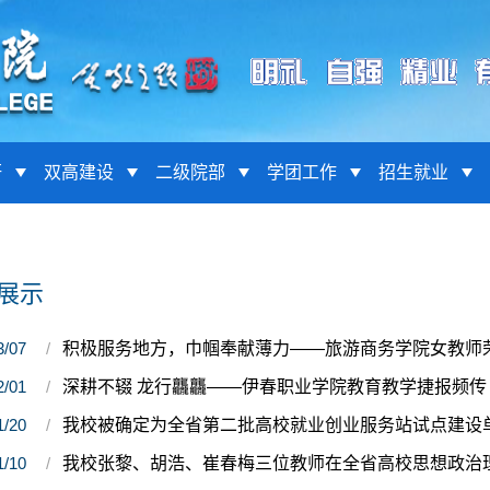
研
双高建设
二级院部
学团工作
招生就业
展示
3/07
积极服务地方，巾帼奉献薄力——旅游商务学院女教师
2/01
深耕不辍 龙行龘龘——伊春职业学院教育教学捷报频传
1/20
我校被确定为全省第二批高校就业创业服务站试点建设
1/10
我校张黎、胡浩、崔春梅三位教师在全省高校思想政治理