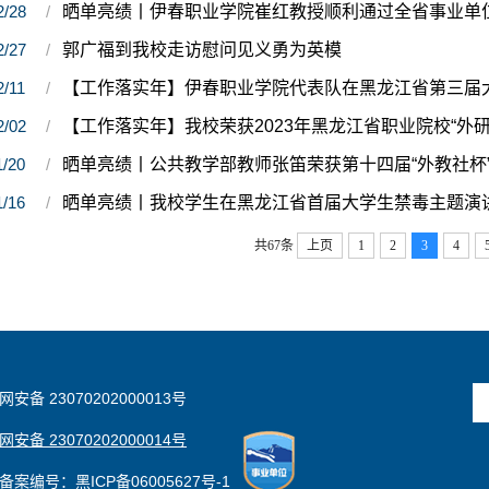
2/28
晒单亮绩丨伊春职业学院崔红教授顺利通过全省事业单
2/27
郭广福到我校走访慰问见义勇为英模
2/11
【工作落实年】伊春职业学院代表队在黑龙江省第三届
2/02
1/20
晒单亮绩丨公共教学部教师张笛荣获第十四届“外教社杯
1/16
晒单亮绩丨我校学生在黑龙江省首届大学生禁毒主题演
共67条
上页
1
2
3
4
安备 23070202000013号
安备 23070202000014号
备案编号：黑ICP备06005627号-1