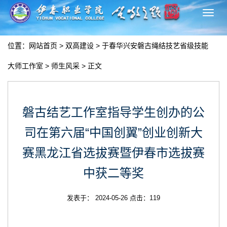
切
换
导
位置：
网站首页
>
双高建设
>
于春华兴安磐古绳结技艺省级技能
航
大师工作室
>
师生风采
> 正文
磐古结艺工作室指导学生创办的公
司在第六届“中国创翼”创业创新大
赛黑龙江省选拔赛暨伊春市选拔赛
中获二等奖
发表于： 2024-05-26 点击：
119