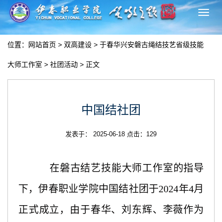
切
换
导
位置：
网站首页
>
双高建设
>
于春华兴安磐古绳结技艺省级技能
航
大师工作室
>
社团活动
> 正文
中国结社团
发表于： 2025-06-18 点击：
129
在磐古结艺技能大师工作室的指导
下，伊春职业学院中国结社团于
2024年4月
正式成立，由于春华、刘东辉、李薇作为