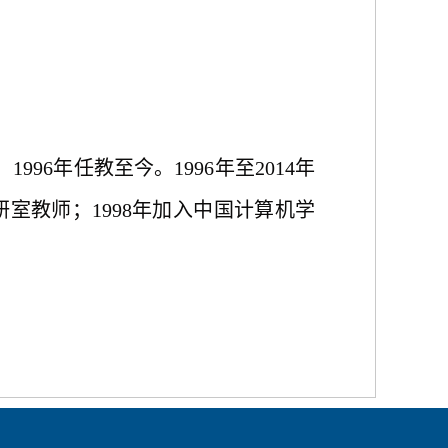
。
199
6年
任教至今。
1996年
至
2014年
室教师；1998年加入中国计算机学