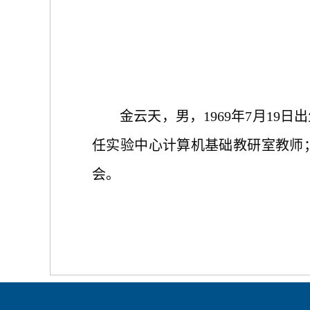
金云天
，
男，
1969
年
7
月
19
日出
任实验中心计算机基础教研室教师；
会。