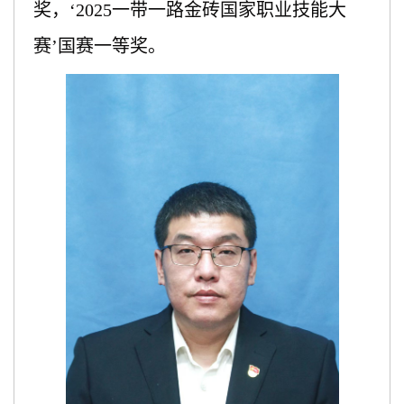
奖
，
‘
2025
一带一路金砖国家职业技能大
赛
’
国赛一等奖
。