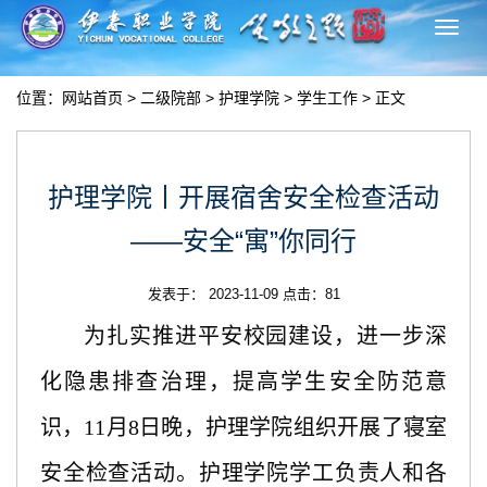
切
换
导
位置：
网站首页
>
二级院部
>
护理学院
>
学生工作
> 正文
航
护理学院丨开展宿舍安全检查活动
——安全“寓”你同行
发表于： 2023-11-09 点击：
81
为扎实推进平安校园建设，进一步深
化隐患排查治理，提高学生安全防范意
识，
11
月
8
日
晚
，
护理学院
组织开展
了
寝室
安全检查活动。
护理学院学工负责人
和各