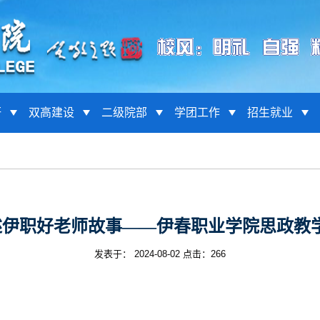
研
双高建设
二级院部
学团工作
招生就业
述伊职好老师故事——伊春职业学院思政教
发表于： 2024-08-02 点击：
266