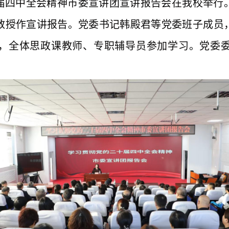
届四中全会精神市委宣讲团
宣讲
报告会在
我
校举行
教授
作宣讲报告。
党委书记韩殿君等党委班子成员
，全体思政课教师、专职辅导员参加学习。
党委