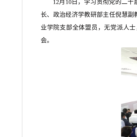
12月1
0
日，学习贯彻党的二十
长
、
政治经济学教研部主任
倪慧
副
业学院支部全体盟员，无党派人士
会
。