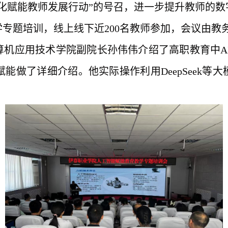
字化赋能教师发展行动”的号召，
进一步
提升
教师
的
数
学专题培训，
线上线下近
200
名教
师
参加
，
会议由教
算机应用技术学院副院长孙伟伟介绍了高职教育中
赋能做了详细介绍。
他
实际操作利用
DeepSee
。