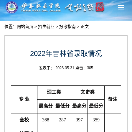
切
换
导
位置：
网站首页
>
招生就业
>
报考指南
> 正文
航
2022年吉林省录取情况
发表于： 2023-05-31 点击：
305
理工类
文史类
专 业
备注
最高分
最低分
最高分
最低分
全校
368
287
397
359