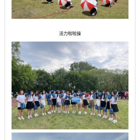
活力啦啦操