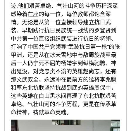
迹
,他们艰苦卓绝、气壮山河的斗争历程深深
感染着在座的每一位，每位教师都饱含深
情。无论是从
第一位直接领导建立抗日武
装、早期践行抗日民族统一战线的罗登贤到
中共第一位直接组织武装进行抗日的将领、
打响了中国共产党领导
“武装抗日第一枪”的张
甲洲，还是从在冰天雪地中与敌周旋战至最
后一人仍宁死不屈的杨靖宇到纵横驰骋、神
出鬼没，对党忠贞不渝的英雄赵尚志，还有
那文武双全、永远冲在最前方的猛将李兆麟
和率东北抗联坚持抗战到底的英雄周保中，
这些英雄在白山黑水间再现了东北抗联艰苦
卓绝、气壮山河的斗争历程，更是在
传承革
命精神，铸就革命英魂。