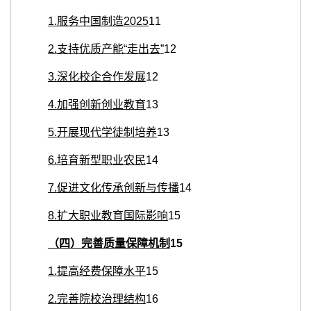
1.
服务中国制造
2025
11
2.
支持优质产能“走出去”
12
3.
深化校企合作发展
12
4.
加强创新创业教育
13
5.
开展现代学徒制培养
13
6.
培育新型职业农民
14
7.
促进文化传承创新与传播
14
8.
扩大职业教育国际影响
15
（四）完善质量保障机制
15
1.
提高经费保障水平
15
2.
完善院校治理结构
16