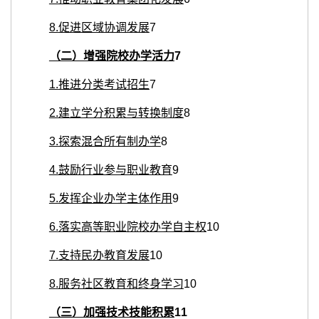
8.
促进区域协调发展
7
（二）增强院校办学活力
7
1.
推进分类考试招生
7
2.
建立学分积累与转换制度
8
3.
探索混合所有制办学
8
4.
鼓励行业参与职业教育
9
5.
发挥企业办学主体作用
9
6.
落实高等职业院校办学自主权
10
7.
支持民办教育发展
10
8
.
服务社区教育和终身学习
10
（三）加强技术技能积累
11