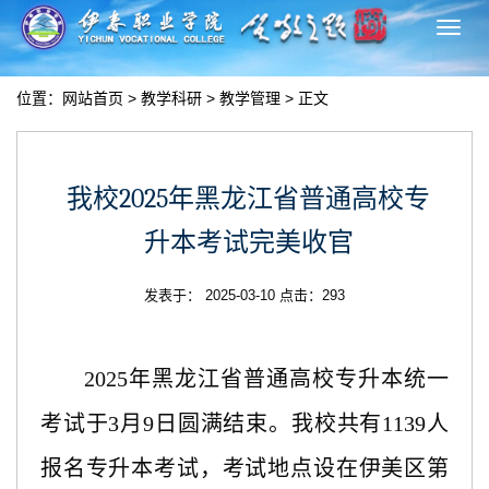
切
换
导
位置：
网站首页
>
教学科研
>
教学管理
> 正文
航
我校2025年黑龙江省普通高校专
升本考试完美收官
发表于： 2025-03-10 点击：
293
202
5
年
黑龙江省
普通高校专升本统一
考试于
3月
9
日圆满结束。
我校共有
1139
人
报名
专升本考试，
考试地点
设在
伊美区第